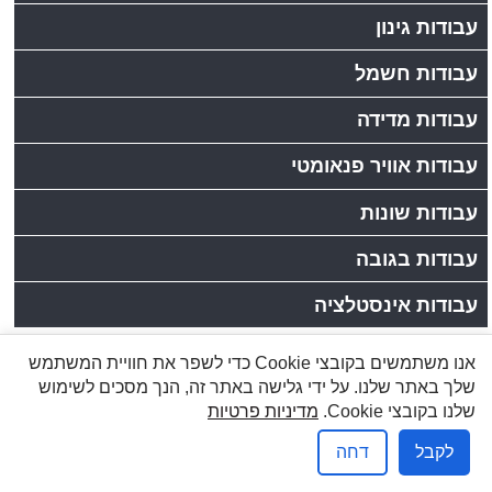
עבודות גינון
עבודות חשמל
עבודות מדידה
עבודות אוויר פנאומטי
עבודות שונות
עבודות בגובה
עבודות אינסטלציה
אנו משתמשים בקובצי Cookie כדי לשפר את חוויית המשתמש
לקוחות יקרים, כתובתנו: רחוב הזורע 10/4,עמק שרה,באר
שלך באתר שלנו. על ידי גלישה באתר זה, הנך מסכים לשימוש
שבע | טלפון:08-6277737, פקס:08-6278249
שלנו בקובצי Cookie.
מדיניות פרטיות
שמעון: 050-5284031, 1-800-200-330 |
info@brener.co.il
לקבל
דחה
אפיק פרסום בניית אתרים
מדיניות פרטיות