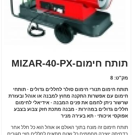
תותח חימום-MIZAR-40-PX
מק"ט: 8
תותח חימום תנורי חימום סולר לחללים גדולים · תותחי
חימום עם אפשרות התקנה מחוץ למבנה או אוהל ובעזרת
שרשור ניתן לחמם את פנים המבנה · אידיאלי לחימום
חללים גדולים במהירות · מבנה מתכת חזק צבוע בצבע
אפוקסי איכותי · תא בעירה מניר
תותח חימום זה מונח בתוך האולם או אוהל הוא כל חלל אחר
בדחיסה ישירה מחממים כל שטח מתאים לחללים חצי סגורים