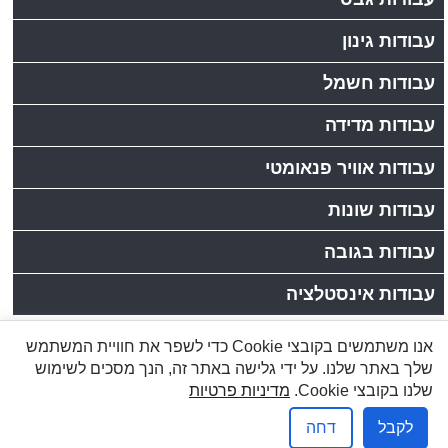
עבודות גינון
עבודות חשמל
עבודות מדידה
עבודות אוויר פנאומטי
עבודות שונות
עבודות בגובה
עבודות אינסטלציה
אנו משתמשים בקובצי Cookie כדי לשפר את חוויית המשתמש
לקוחות יקרים, כתובתנו: רחוב הזורע 10/4,עמק שרה,באר
שלך באתר שלנו. על ידי גלישה באתר זה, הנך מסכים לשימוש
שבע | טלפון:08-6277737, פקס:08-6278249
שלנו בקובצי Cookie.
מדיניות פרטיות
שמעון: 050-5284031, 1-800-200-330 |
info@brener.co.il
לקבל
דחה
אפיק פרסום בניית אתרים
מדיניות פרטיות