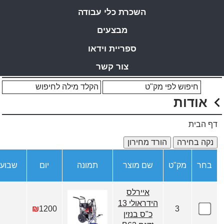
השכרת כלי עבודה
מבצעים
ספריית וידאו
צור קשר
אודות
דף הבית
בחר
מק"ט
שם מוצר
תמונה
יום
שבוע
איירלס
הידראולי 13
₪
1200
3
כ"ס בנזין