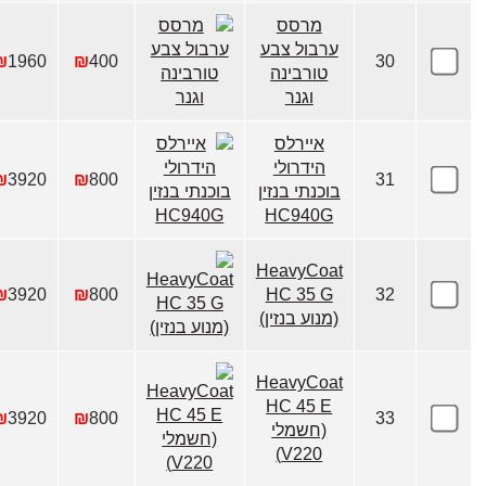
מרסס
ערבול צבע
₪
1960
₪
400
30
טורבינה
וגנר
איירלס
הידרולי
₪
3920
₪
800
31
בוכנתי בנזין
HC940G
HeavyCoat
₪
3920
₪
800
HC 35 G
32
(מנוע בנזין)
HeavyCoat
HC 45 E
₪
3920
₪
800
33
(חשמלי
V220)