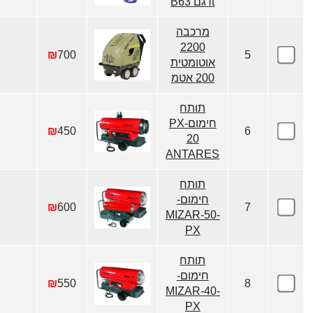
tדגם B63
מרכבה
2200
₪
700
5
אוטומטית
200 אטמ
תותח
חימום-PX
₪
450
6
20
ANTARES
תותח
חימום-
₪
600
7
MIZAR-50-
PX
תותח
חימום-
₪
550
8
MIZAR-40-
PX