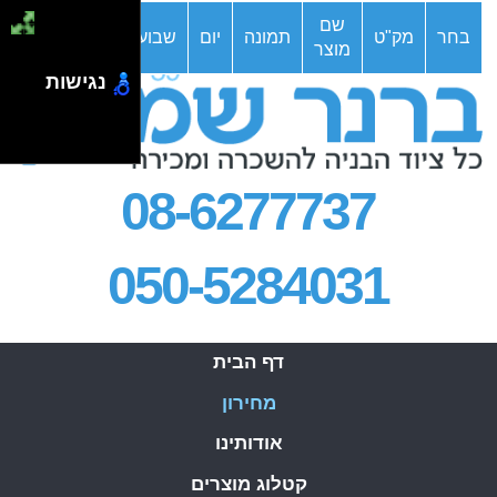
.
שם
מחיר
בחר
מק"ט
תמונה
יום
שבוע
חודש
מוצר
מבצע
נגישות
08-6277737
050-5284031
דף הבית
מחירון
אודותינו
קטלוג מוצרים