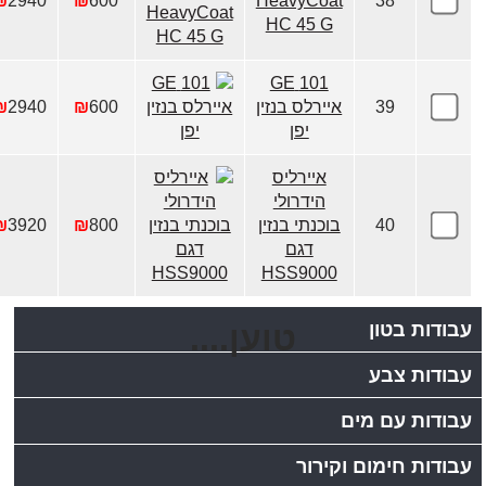
₪
2940
₪
600
HeavyCoat
38
HC 45 G
101 GE
39
איירלס בנזין
600
₪
2940
₪
יפן
איירליס
הידרולי
40
בוכנתי בנזין
800
₪
3920
₪
דגם
HSS9000
עבודות בטון
טוען....
עבודות צבע
עבודות עם מים
עבודות חימום וקירור