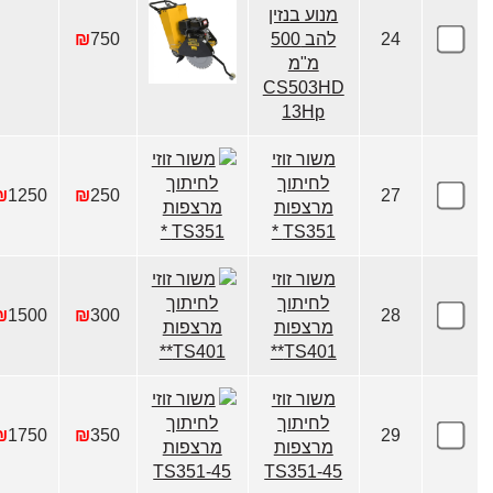
מנוע בנזין
24
להב 500
750
₪
מ"מ
CS503HD
13Hp
משור זוזי
לחיתוך
₪
1250
₪
250
27
מרצפות
TS351 *
משור זוזי
לחיתוך
₪
1500
₪
300
28
מרצפות
TS401**
משור זוזי
לחיתוך
₪
1750
₪
350
29
מרצפות
TS351-45