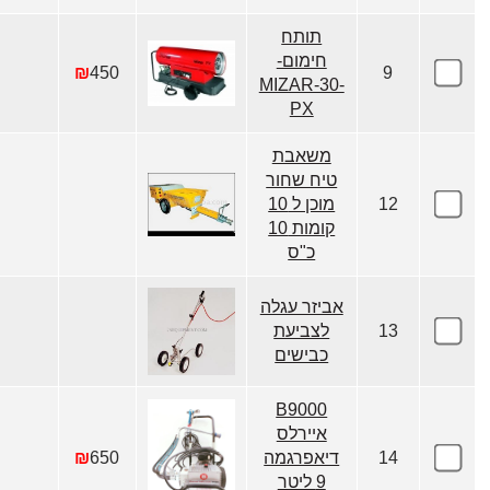
תותח
חימום-
₪
450
9
MIZAR-30-
PX
משאבת
טיח שחור
12
מוכן ל 10
קומות 10
כ"ס
אביזר עגלה
13
לצביעת
כבישים
B9000
איירלס
14
דיאפרגמה
650
₪
9 ליטר